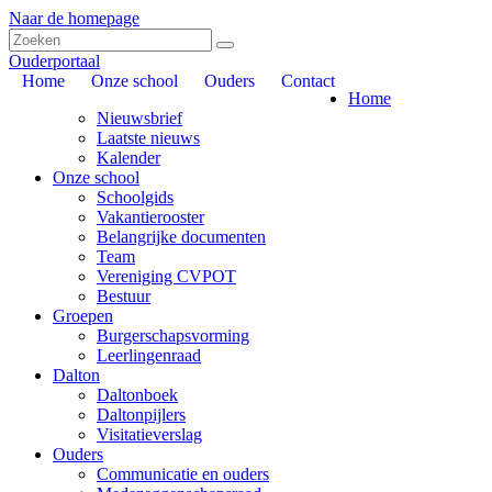
Naar de homepage
Ouderportaal
Home
Onze school
Ouders
Contact
Home
Nieuwsbrief
Laatste nieuws
Kalender
Onze school
Schoolgids
Vakantierooster
Belangrijke documenten
Team
Vereniging CVPOT
Bestuur
Groepen
Burgerschapsvorming
Leerlingenraad
Dalton
Daltonboek
Daltonpijlers
Visitatieverslag
Ouders
Communicatie en ouders