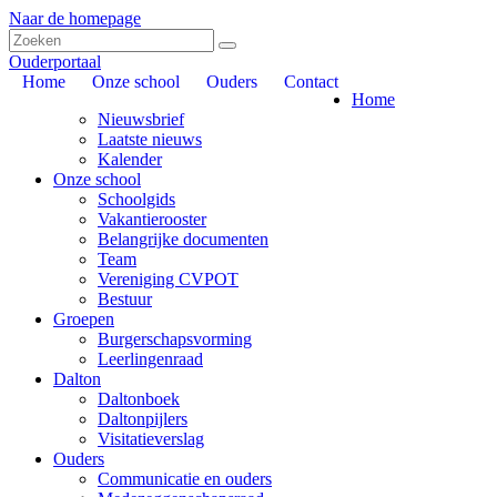
Naar de homepage
Ouderportaal
Home
Onze school
Ouders
Contact
Home
Nieuwsbrief
Laatste nieuws
Kalender
Onze school
Schoolgids
Vakantierooster
Belangrijke documenten
Team
Vereniging CVPOT
Bestuur
Groepen
Burgerschapsvorming
Leerlingenraad
Dalton
Daltonboek
Daltonpijlers
Visitatieverslag
Ouders
Communicatie en ouders