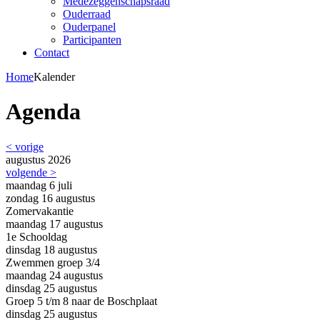
Medezeggenschapsraad
Ouderraad
Ouderpanel
Participanten
Contact
Home
Kalender
Agenda
< vorige
augustus 2026
volgende >
maandag
6
juli
zondag
16
augustus
Zomervakantie
maandag
17
augustus
1e Schooldag
dinsdag
18
augustus
Zwemmen groep 3/4
maandag
24
augustus
dinsdag
25
augustus
Groep 5 t/m 8 naar de Boschplaat
dinsdag
25
augustus