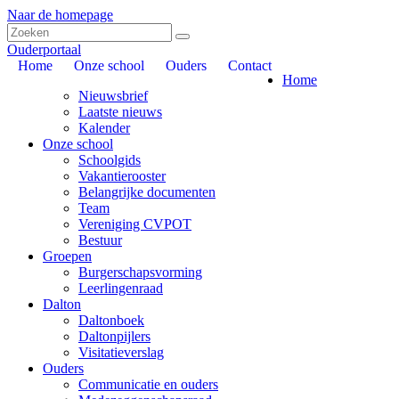
Naar de homepage
Ouderportaal
Home
Onze school
Ouders
Contact
Home
Nieuwsbrief
Laatste nieuws
Kalender
Onze school
Schoolgids
Vakantierooster
Belangrijke documenten
Team
Vereniging CVPOT
Bestuur
Groepen
Burgerschapsvorming
Leerlingenraad
Dalton
Daltonboek
Daltonpijlers
Visitatieverslag
Ouders
Communicatie en ouders